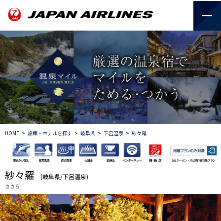
HOME
>
旅館・ホテルを探す
>
岐阜県
>
下呂温泉
>
紗々羅
紗々羅
(岐阜県/下呂温泉)
ささら