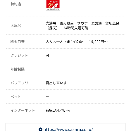
特約店
大浴場 露天風呂 サウナ 岩盤浴 貸切風呂
お風呂
（露天） 24時間入浴可能
料金目安
大人お一人さま 1泊2食付 19,000円～
クレジット
可
年齢制限
－
バリアフリー
貸出し車いす
ペット
－
インターネット
有線LAN／Wi-Fi
https://www.sasara.co.jp/