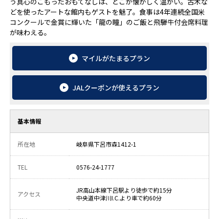
う真心のこもったおもてなしは、どこか懐かしく温かい。古木な
どを使ったアートな館内もゲストを魅了。食事は4年連続全国米
コンクールで金賞に輝いた「龍の瞳」のご飯と飛騨牛付会席料理
が味わえる。
マイルがたまるプラン
JALクーポンが使えるプラン
基本情報
所在地
岐阜県下呂市森1412-1
TEL
0576-24-1777
JR高山本線下呂駅より徒歩で約15分
アクセス
中央道中津川I.C.より車で約60分