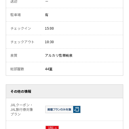
送迎
－
駐車場
有
チェックイン
15:00
チェックアウト
10:30
泉質
アルカリ性単純泉
総部屋数
44室
その他の情報
JALクーポン・
JAL旅行券対象
プラン