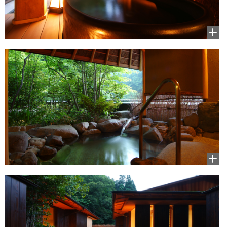
拡大
して
見る
拡大
して
見る