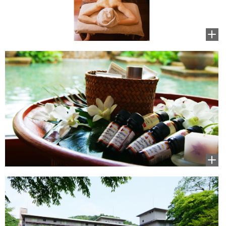
拡大
して
見る
拡大
して
見る