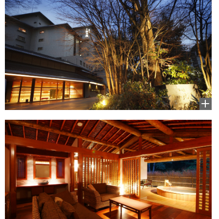
拡大
して
見る