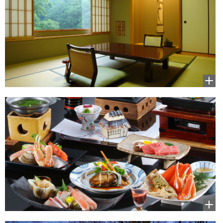
拡大
して
見る
拡大
して
見る