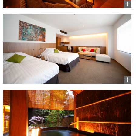
拡大
して
見る
拡大
して
見る