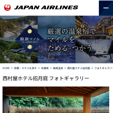
HOME
>
旅館・ホテルを探す
>
兵庫県
>
城崎温泉
>
西村屋ホテル招月庭
>
フォトギャラリ
西村屋ホテル招月庭 フォトギャラリー