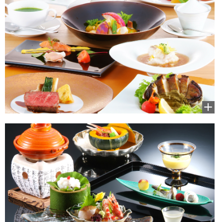
拡大
して
見る