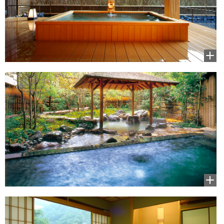
拡大
して
見る
拡大
して
見る