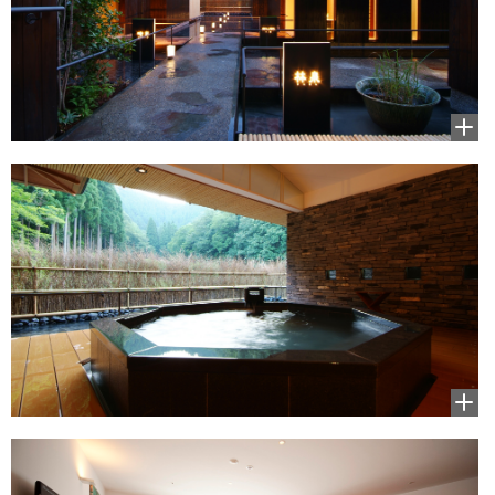
拡大
して
見る
拡大
して
見る