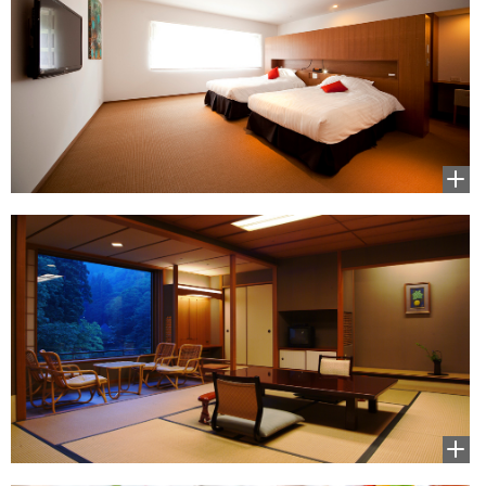
拡大
して
見る
拡大
して
見る