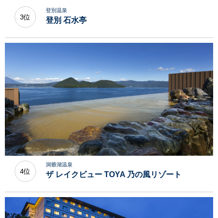
登別温泉
3位
登別 石水亭
洞爺湖温泉
4位
ザ レイクビュー TOYA 乃の風リゾート