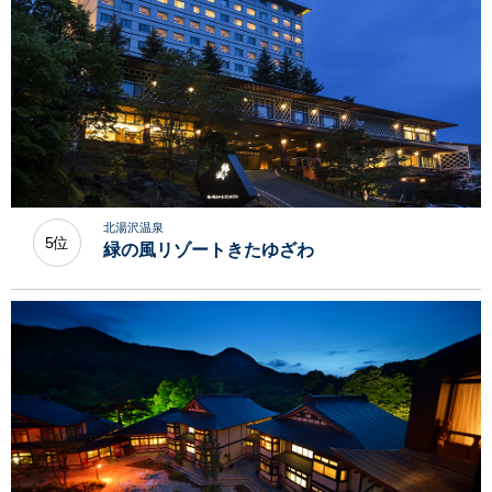
北湯沢温泉
5位
緑の風リゾートきたゆざわ