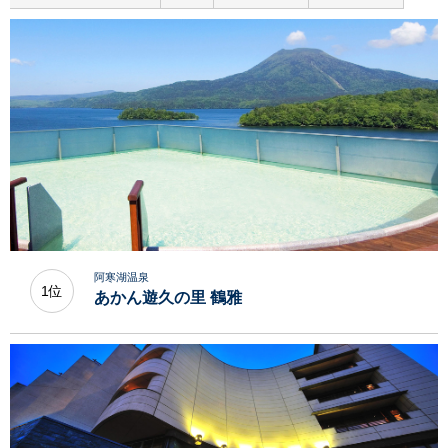
阿寒湖温泉
1位
あかん遊久の里 鶴雅