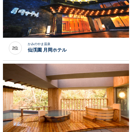
かみのやま温泉
2位
仙渓園 月岡ホテル