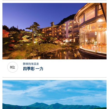
磐梯熱海温泉
8位
四季彩 一力