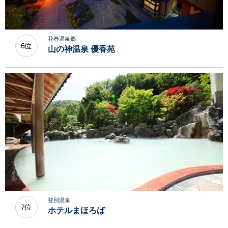
花巻温泉郷
6位
山の神温泉 優香苑
登別温泉
7位
ホテルまほろば