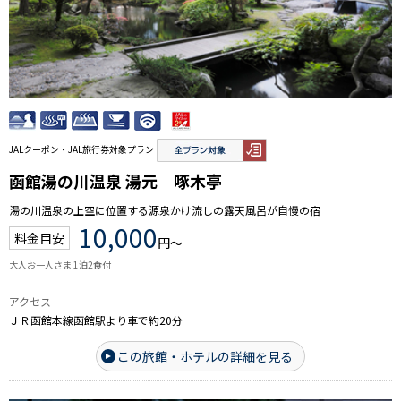
JALクーポン・JAL旅行券対象プラン
函館湯の川温泉 湯元 啄木亭
湯の川温泉の上空に位置する源泉かけ流しの露天風呂が自慢の宿
10,000
料金目安
円～
大人お一人さま 1泊2食付
アクセス
ＪＲ函館本線函館駅より車で約20分
この旅館・ホテルの詳細を見る