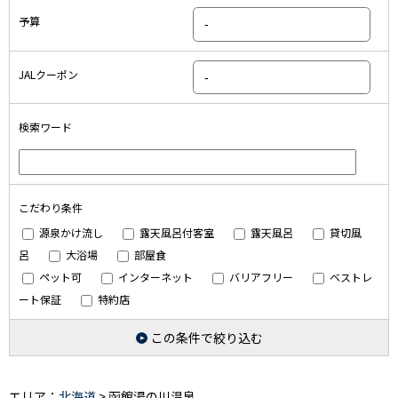
予算
JALクーポン
検索ワード
こだわり条件
源泉かけ流し
露天風呂付客室
露天風呂
貸切風
呂
大浴場
部屋食
ペット可
インターネット
バリアフリー
ベストレ
ート保証
特約店
この条件で絞り込む
エリア：
北海道
> 函館湯の川温泉