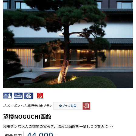
JALクーポン・JAL旅行券対象プラン
望楼NOGUCHI函館
和モダンな大人の空間の安らぎ、温泉は函館を一望しつつ贅沢に･･･
44,000
料金目安