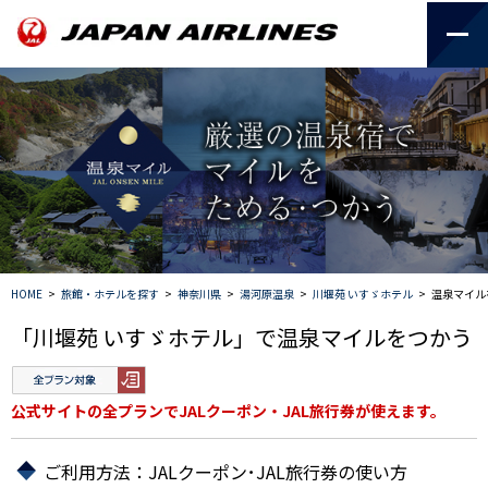
HOME
>
旅館・ホテルを探す
>
神奈川県
>
湯河原温泉
>
川堰苑 いすゞホテル
>
温泉マイル
「川堰苑 いすゞホテル」で温泉マイルをつかう
公式サイトの全プランでJALクーポン・JAL旅行券が使えます。
ご利用方法：JALクーポン･JAL旅行券の使い方