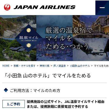
HOME
>
旅館・ホテルを探す
>
神奈川県
>
芦ノ湖温泉
>
小田急 山のホテル
>
マイルをため
「小田急 山のホテル」でマイルをためる
ご利用方法：マイルのため方
提携施設の公式サイト、JAL温泉マイルサイト経由
1.ご予約
または、提携旅館に直接電話で予約する