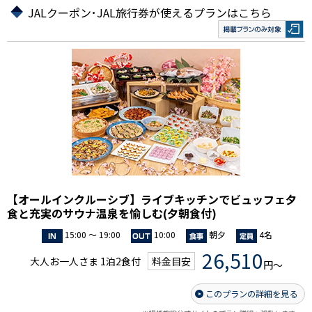
JALクーポン･JAL旅行券が使えるプランはこちら
【オールインクルーシブ】ライブキッチンでビュッフェ夕
食と充実のサウナ温泉を愉しむ(夕朝食付)
15:00 ～ 19:00
10:00
朝夕
4名
26,510
大人お一人さま 1泊2食付
料金目安
円～
このプランの詳細を見る