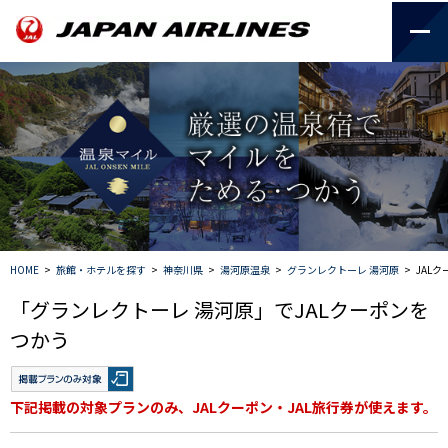
HOME
>
旅館・ホテルを探す
>
神奈川県
>
湯河原温泉
>
グランレクトーレ 湯河原
>
JAL
「グランレクトーレ 湯河原」でJALクーポンを
つかう
下記掲載の対象プランのみ、JALクーポン・JAL旅行券が使えます。