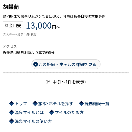
胡蝶蘭
鳥羽駅まで豪華リムジンでお出迎え、食事は板長自慢の本格会席
13,000
料金目安
円～
大人お一人さま 1泊2食付
アクセス
近鉄鳥羽線鳥羽駅より車で約5分
この旅館・ホテルの詳細を見る
1件中 (1～1件を表示)
トップ
旅館･ホテルを探す
提携施設一覧
温泉マイルとは
マイルのため方
温泉マイルの使い方