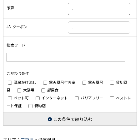
予算
JALクーポン
検索ワード
こだわり条件
源泉かけ流し
露天風呂付客室
露天風呂
貸切風
呂
大浴場
部屋食
ペット可
インターネット
バリアフリー
ベストレ
ート保証
特約店
この条件で絞り込む
エリア：
三重県
> 榊原温泉