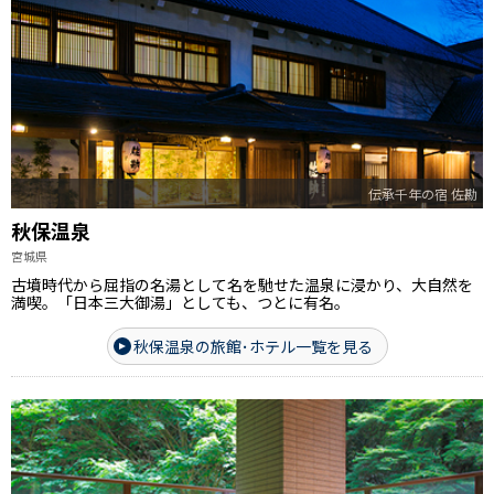
伝承千年の宿 佐勘
秋保温泉
宮城県
古墳時代から屈指の名湯として名を馳せた温泉に浸かり、大自然を
満喫。「日本三大御湯」としても、つとに有名。
秋保温泉の旅館･ホテル一覧を見る