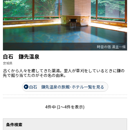
時音の宿 湯主一條
白石 鎌先温泉
宮城県
古くから人々を癒してきた薬湯。里人が草刈をしているときに鎌の
先で掘り当てたのがその名の由来。
白石 鎌先温泉の旅館･ホテル一覧を見る
4件中 (1～4件を表示)
条件検索