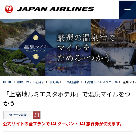
HOME
>
旅館・ホテルを探す
>
長野県
>
上高地温泉
>
上高地ルミエスタホテル
>
温泉マイ
「上高地ルミエスタホテル」で温泉マイルをつ
かう
公式サイトの全プランでJALクーポン・JAL旅行券が使えます。