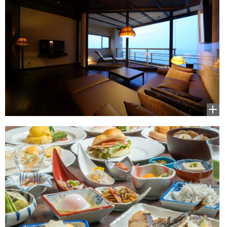
拡大
して
見る