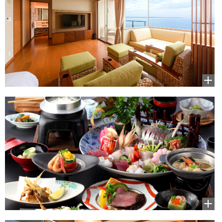
拡大
して
見る
拡大
して
見る