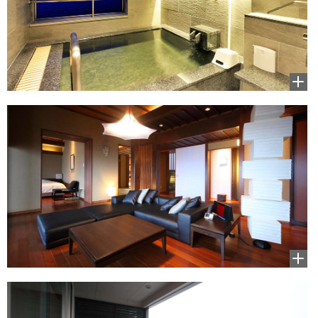
拡大
して
見る
拡大
して
見る