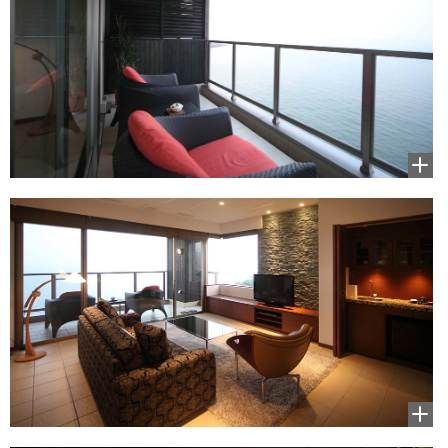
拡大
して
見る
拡大
して
見る