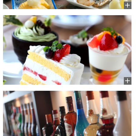
拡大
して
見る
拡大
して
見る