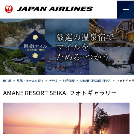
HOME
>
旅館・ホテルを探す
>
大分県
>
別府温泉
>
AMANE RESORT SEIKAI
>
フォトギャ
AMANE RESORT SEIKAI フォトギャラリー