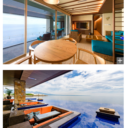
拡大
して
見る