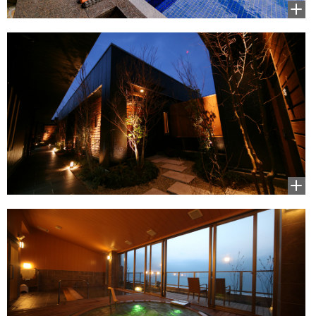
拡大
して
見る
拡大
して
見る