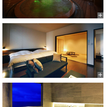
拡大
して
見る
拡大
して
見る