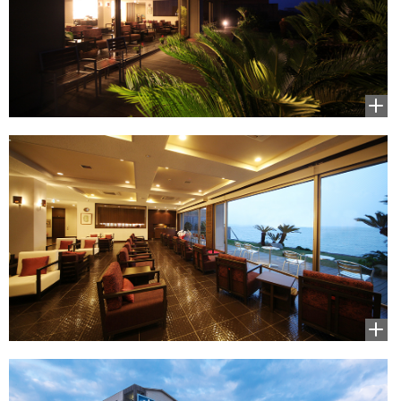
拡大
して
見る
拡大
して
見る