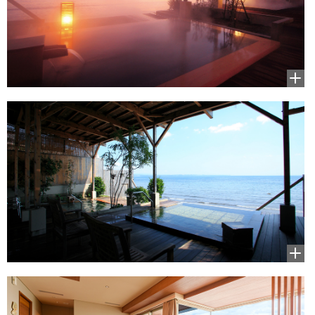
拡大
して
見る
拡大
して
見る