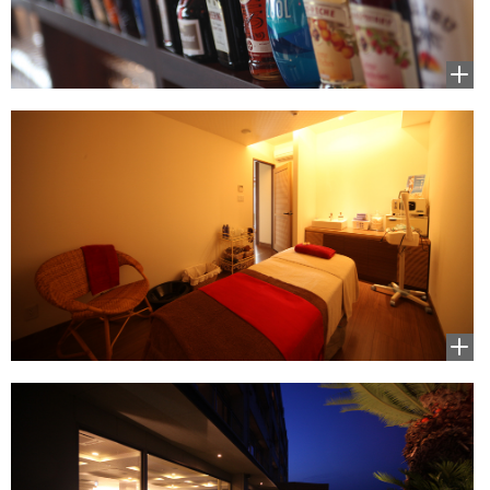
拡大
して
見る
拡大
して
見る