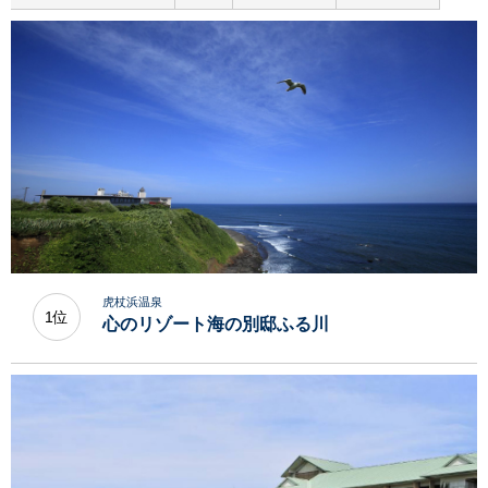
虎杖浜温泉
1位
心のリゾート海の別邸ふる川