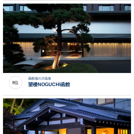
函館湯の川温泉
8位
望楼NOGUCHI函館