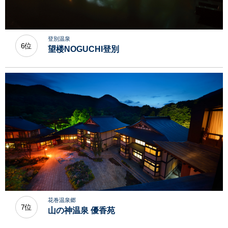
登別温泉
6位
望楼NOGUCHI登別
花巻温泉郷
7位
山の神温泉 優香苑