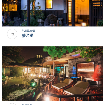
乳頭温泉郷
9位
妙乃湯
登別温泉