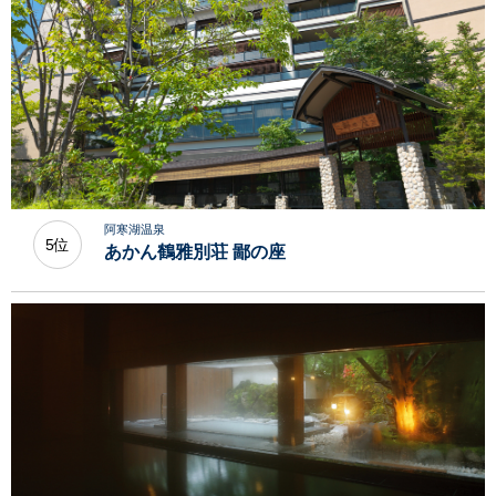
阿寒湖温泉
5位
あかん鶴雅別荘 鄙の座