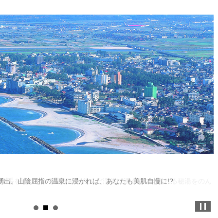
湧出。山陰屈指の温泉に浸かれば、あなたも美肌自慢に!?
停止
1
2
3