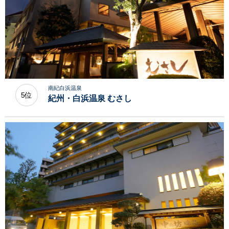
南紀白浜温泉
5位
紀州・白浜温泉 むさし