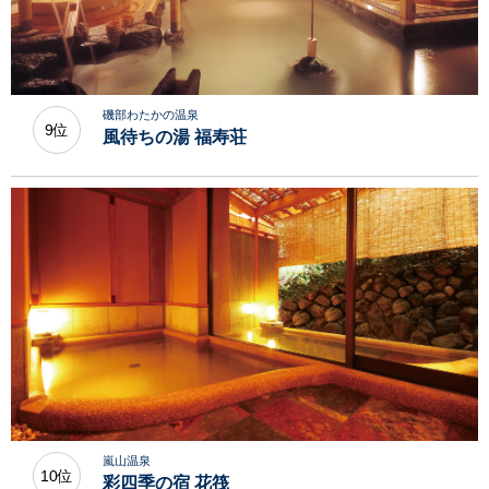
磯部わたかの温泉
9位
風待ちの湯 福寿荘
嵐山温泉
10位
彩四季の宿 花筏