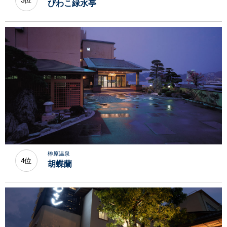
びわこ緑水亭
榊原温泉
4位
胡蝶蘭