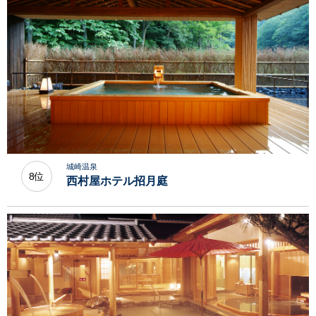
城崎温泉
8位
西村屋ホテル招月庭