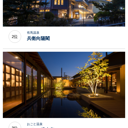
有馬温泉
2位
兵衛向陽閣
おごと温泉
3位