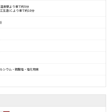
造温泉駅より車で約5分
玉造I.C.より車で約10分
)
ルシウム・硫酸塩・塩化物泉