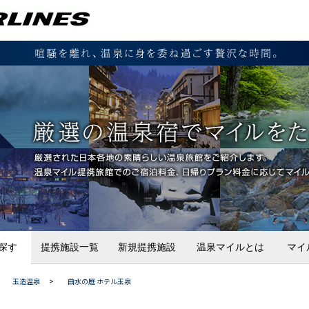
探す
提携施設一覧
新規提携施設
温泉マイルとは
マイ
玉造温泉
>
曲水の庭 ホテル玉泉