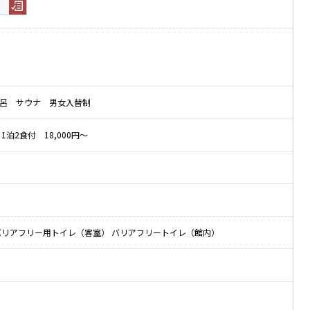
呂 サウナ 男女入替制
1泊2食付 18,000円～
バリアフリー用トイレ（客室） バリアフリートイレ（館内）