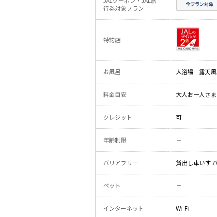
JALクーポン・JAL旅
行券対象プラン
特約店
お風呂
大浴場 露天風
料金目安
大人お一人さま 
クレジット
可
年齢制限
－
バリアフリー
貸出し車いす 
ペット
－
インターネット
Wi-Fi