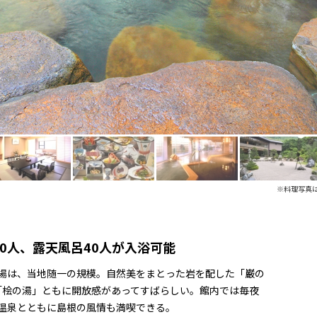
※料理写真
0人、露天風呂40人が入浴可能
浴場は、当地随一の規模。自然美をまとった岩を配した「巌の
「桧の湯」ともに開放感があってすばらしい。館内では毎夜
温泉とともに島根の風情も満喫できる。