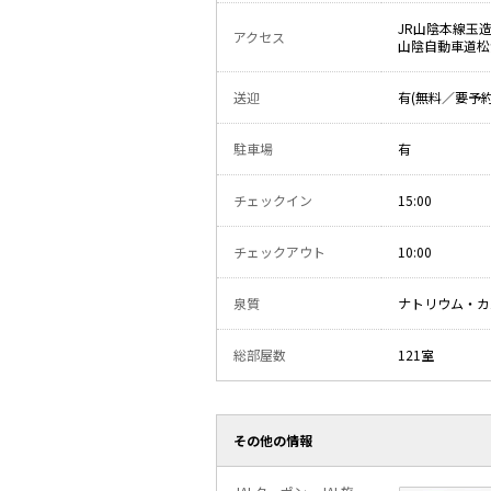
JR山陰本線玉
アクセス
山陰自動車道松江
送迎
有(無料／要予約
駐車場
有
チェックイン
15:00
チェックアウト
10:00
泉質
ナトリウム・カ
総部屋数
121室
その他の情報