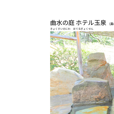
曲水の庭 ホテル玉泉
(島
きょくすいのにわ ほてるぎょくせん