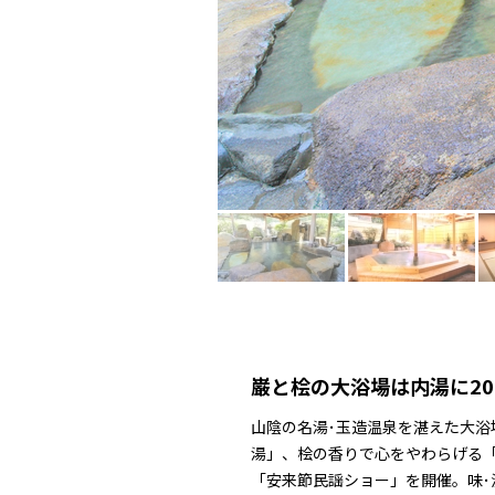
巌と桧の大浴場は内湯に20
山陰の名湯･玉造温泉を湛えた大
湯」、桧の香りで心をやわらげる
「安来節民謡ショー」を開催。味･