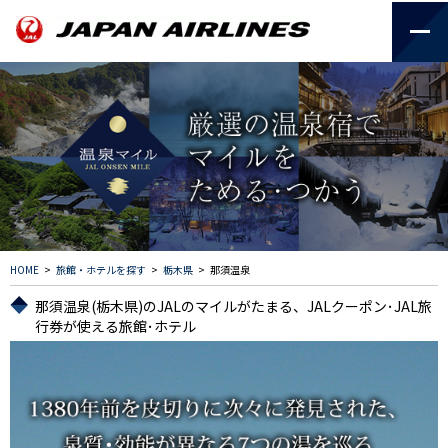
HOME
>
旅館・ホテルを探す
>
栃木県
>
那須温泉
那須温泉(栃木県)のJALのマイルがたまる、JALクーポン･JAL旅
行券が使える旅館･ホテル