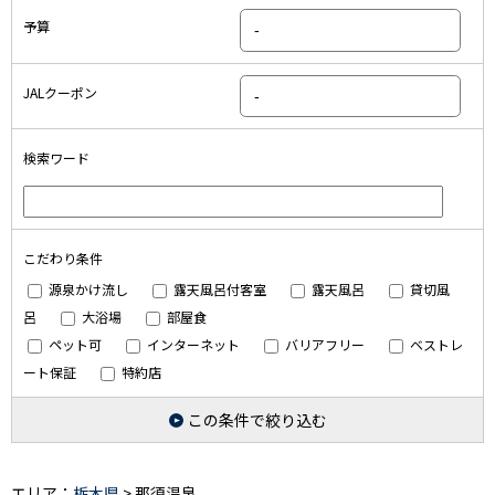
予算
JALクーポン
検索ワード
こだわり条件
源泉かけ流し
露天風呂付客室
露天風呂
貸切風
呂
大浴場
部屋食
ペット可
インターネット
バリアフリー
ベストレ
ート保証
特約店
この条件で絞り込む
エリア：
栃木県
> 那須温泉