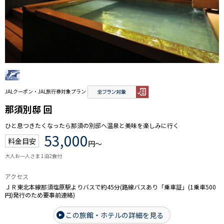
JALクーポン・JAL旅行券対象プラン
那須別邸 回
ひと息つきたくなったら那須の別邸へ温泉と美味を楽しみに行く
53,000
料金目安
円～
大人お一人さま 1泊2食付
アクセス
ＪＲ東北本線那須塩原駅よりバスで約45分(路線バスあり「乗車証」(1乗車500
円)発行のため要事前連絡)
この旅館・ホテルの詳細を見る