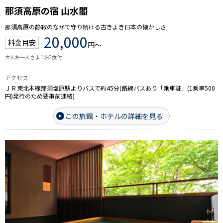
那須高原の宿 山水閣
那須高原の静寂のなかで守り続ける古きよき日本の懐かしさ
20,000
料金目安
円～
大人お一人さま 1泊2食付
アクセス
ＪＲ東北本線那須塩原駅よりバスで約45分(路線バスあり「乗車証」(1乗車500
円)発行のため要事前連絡)
この旅館・ホテルの詳細を見る