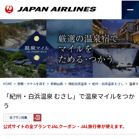
HOME
>
旅館・ホテルを探す
>
和歌山県
>
南紀白浜温泉
>
紀州・白浜温泉 むさし
>
温泉マ
「紀州・白浜温泉 むさし」で温泉マイルをつか
う
公式サイトの全プランでJALクーポン・JAL旅行券が使えます。