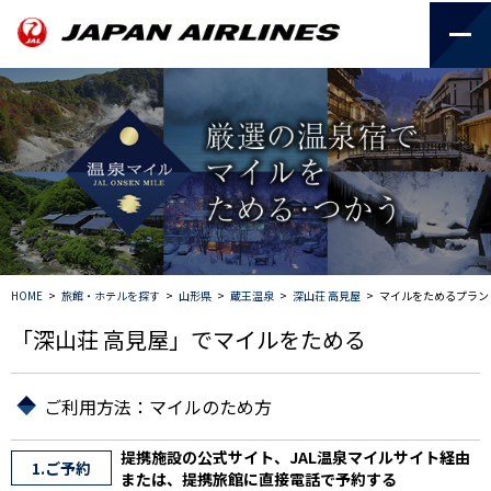
HOME
>
旅館・ホテルを探す
>
山形県
>
蔵王温泉
>
深山荘 高見屋
>
マイルをためるプラン
「深山荘 高見屋」でマイルをためる
ご利用方法：マイルのため方
提携施設の公式サイト、JAL温泉マイルサイト経由
1.ご予約
または、提携旅館に直接電話で予約する