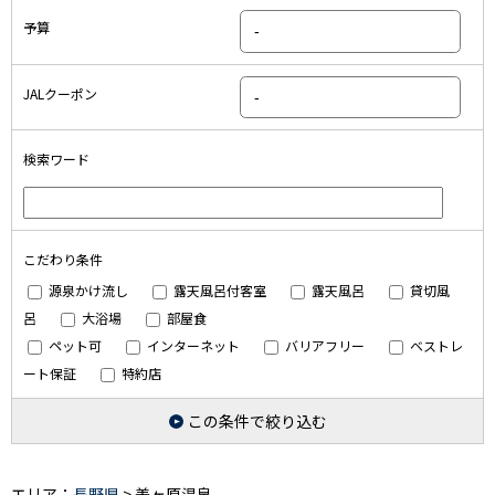
予算
JALクーポン
検索ワード
こだわり条件
源泉かけ流し
露天風呂付客室
露天風呂
貸切風
呂
大浴場
部屋食
ペット可
インターネット
バリアフリー
ベストレ
ート保証
特約店
この条件で絞り込む
エリア：
長野県
> 美ヶ原温泉