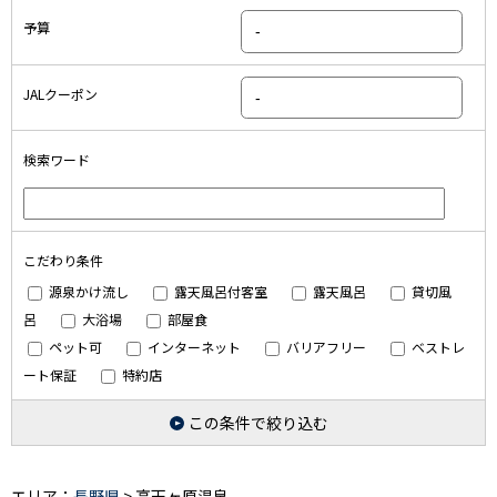
予算
JALクーポン
検索ワード
こだわり条件
源泉かけ流し
露天風呂付客室
露天風呂
貸切風
呂
大浴場
部屋食
ペット可
インターネット
バリアフリー
ベストレ
ート保証
特約店
この条件で絞り込む
エリア：
長野県
> 高天ヶ原温泉