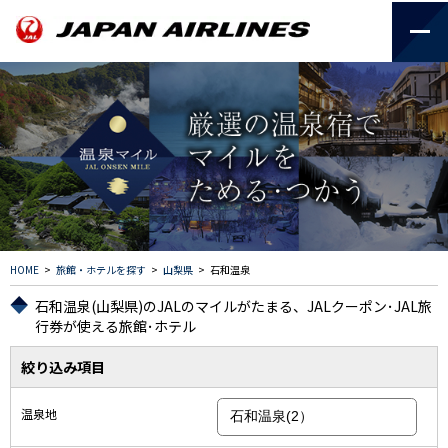
HOME
>
旅館・ホテルを探す
>
山梨県
>
石和温泉
石和温泉(山梨県)のJALのマイルがたまる、JALクーポン･JAL旅
行券が使える旅館･ホテル
絞り込み項目
温泉地