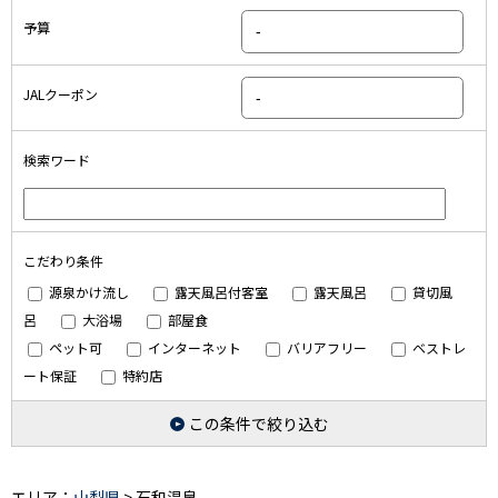
予算
JALクーポン
検索ワード
こだわり条件
源泉かけ流し
露天風呂付客室
露天風呂
貸切風
呂
大浴場
部屋食
ペット可
インターネット
バリアフリー
ベストレ
ート保証
特約店
この条件で絞り込む
エリア：
山梨県
> 石和温泉