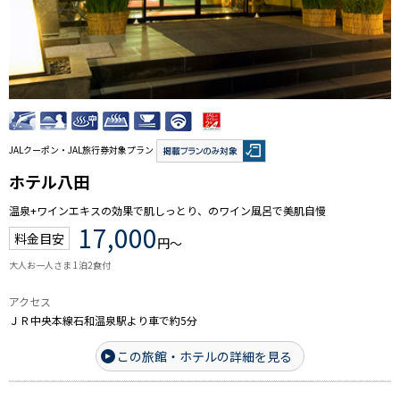
JALクーポン・JAL旅行券対象プラン
ホテル八田
温泉+ワインエキスの効果で肌しっとり、のワイン風呂で美肌自慢
17,000
料金目安
円～
大人お一人さま 1泊2食付
アクセス
ＪＲ中央本線石和温泉駅より車で約5分
この旅館・ホテルの詳細を見る