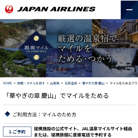
HOME
>
旅館・ホテルを探す
>
山梨県
>
石和温泉
>
華やぎの章 慶山
>
マイルをためるプラ
「華やぎの章 慶山」でマイルをためる
ご利用方法：マイルのため方
提携施設の公式サイト、JAL温泉マイルサイト経由
1.ご予約
または、提携旅館に直接電話で予約する